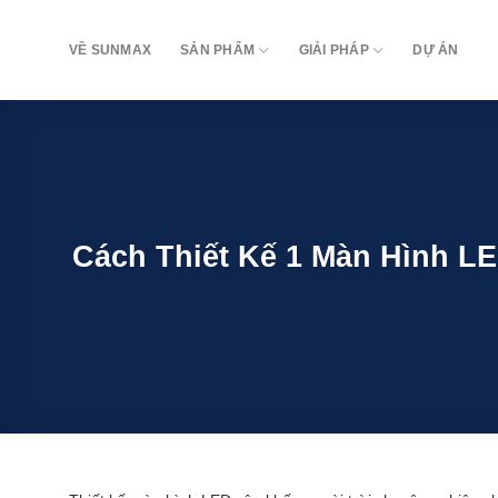
Bỏ
qua
VỀ SUNMAX
SẢN PHẨM
GIẢI PHÁP
DỰ ÁN
nội
dung
Cách Thiết Kế 1 Màn Hình L