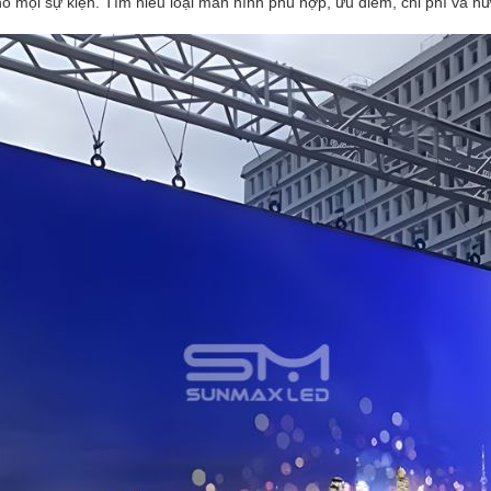
o mọi sự kiện. Tìm hiểu loại màn hình phù hợp, ưu điểm, chi phí và h