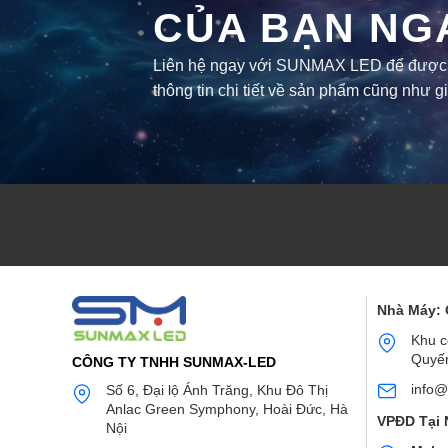
CỦA BẠN NG
Liên hệ ngay với SUNMAX LED để được tư
thông tin chi tiết về sản phẩm cũng như g
Nhà Máy:
Khu c
Quyến
CÔNG TY TNHH SUNMAX-LED
info@
Số 6, Đại lộ Ánh Trăng, Khu Đô Thị
Anlac Green Symphony, Hoài Đức, Hà
VPĐD Tại 
Nội