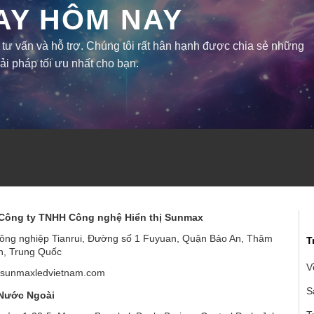
AY HÔM NAY
 vấn và hỗ trợ. Chúng tôi rất hân hạnh được chia sẻ những
iải pháp tối ưu nhất cho bạn.
Công ty TNHH Công nghệ Hiển thị Sunmax
ông nghiệp Tianrui, Đường số 1 Fuyuan, Quận Bảo An, Thâm
T
, Trung Quốc
V
sunmaxledvietnam.com
S
Nước Ngoài