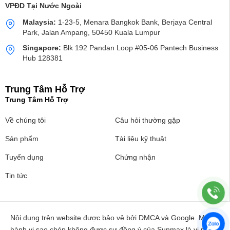
VPĐD Tại Nước Ngoài
Malaysia:
1-23-5, Menara Bangkok Bank, Berjaya Central
Park, Jalan Ampang, 50450 Kuala Lumpur
Singapore:
Blk 192 Pandan Loop #05-06 Pantech Business
Hub 128381
Trung Tâm Hỗ Trợ
Trung Tâm Hỗ Trợ
Về chúng tôi
Câu hỏi thường gặp
Sản phẩm
Tài liệu kỹ thuật
Tuyển dụng
Chứng nhận
Tin tức
Nội dung trên website được bảo vệ bởi DMCA và Google. Mọi
hành vi sao chép không được sự đồng ý của Sunmax là vi phạm