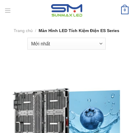
Bỏ
qua
0
nội
dung
Trang chủ
/
Màn Hình LED Tích Kiệm Điện ES Series