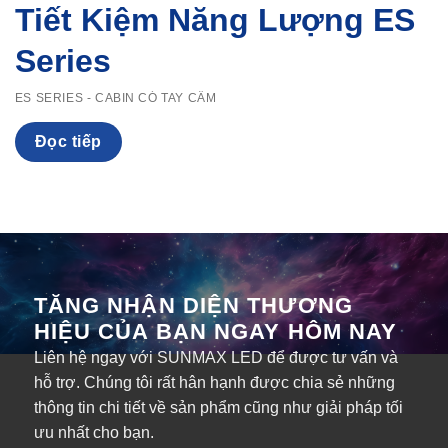
Tiết Kiệm Năng Lượng ES
Series
ES SERIES - CABIN CÓ TAY CẦM
Đọc tiếp
TĂNG NHẬN DIỆN THƯƠNG
HIỆU CỦA BẠN NGAY HÔM NAY
Liên hệ ngay với SUNMAX LED để được tư vấn và
hỗ trợ. Chúng tôi rất hân hạnh được chia sẻ những
thông tin chi tiết về sản phẩm cũng như giải pháp tối
ưu nhất cho bạn.