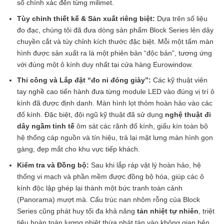
số chính xác đến từng milimet.
Tùy chỉnh thiết kế & Sản xuất riêng biệt:
Dựa trên số liệu
đo đạc, chúng tôi đã đưa dòng sản phẩm Block Series lên dây
chuyền cắt và tùy chỉnh kích thước đặc biệt. Mỗi một tấm màn
hình được sản xuất ra là một phiên bản “độc bản”, tương ứng
với đúng một ô kính duy nhất tại cửa hàng Eurowindow.
Thi công và Lắp đặt “đo ni đóng giày”:
Các kỹ thuật viên
tay nghề cao tiến hành đưa từng module LED vào đúng vị trí ô
kính đã được định danh. Màn hình lọt thỏm hoàn hảo vào các
đố kính. Đặc biệt, đội ngũ kỹ thuật đã sử dụng
nghệ thuật đi
dây ngầm tinh tế
ôm sát các rãnh đố kính, giấu kín toàn bộ
hệ thống cáp nguồn và tín hiệu, trả lại mặt lưng màn hình gọn
gàng, đẹp mắt cho khu vực tiếp khách.
Kiểm tra và Đồng bộ:
Sau khi lắp ráp vật lý hoàn hảo, hệ
thống vi mạch và phần mềm được đồng bộ hóa, giúp các ô
kính độc lập ghép lại thành một bức tranh toàn cảnh
(Panorama) mượt mà. Cấu trúc nan nhôm rỗng của Block
Series cũng phát huy tối đa khả năng
tản nhiệt tự nhiên
, triệt
tiêu hoàn toàn lượng nhiệt thừa phát tán vào không gian bên