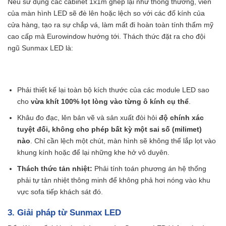
Nếu sử dụng các cabinet 1x1m ghép lại như thông thường, viền
của màn hình LED sẽ đè lên hoặc lệch so với các đố kính của
cửa hàng, tạo ra sự chắp vá, làm mất đi hoàn toàn tính thẩm mỹ
cao cấp mà Eurowindow hướng tới. Thách thức đặt ra cho đội
ngũ Sunmax LED là:
Phải thiết kế lại toàn bộ kích thước của các module LED sao
cho
vừa khít 100% lọt lòng vào từng ô kính cụ thể
.
Khâu đo đạc, lên bản vẽ và sản xuất đòi hỏi
độ chính xác
tuyệt đối, không cho phép bất kỳ một sai số (milimet)
nào
. Chỉ cần lệch một chút, màn hình sẽ không thể lắp lọt vào
khung kính hoặc để lại những khe hở vô duyên.
Thách thức tản nhiệt:
Phải tính toán phương án hệ thống
phải tự tản nhiệt thông minh để không phả hơi nóng vào khu
vực sofa tiếp khách sát đó.
3. Giải pháp từ Sunmax LED