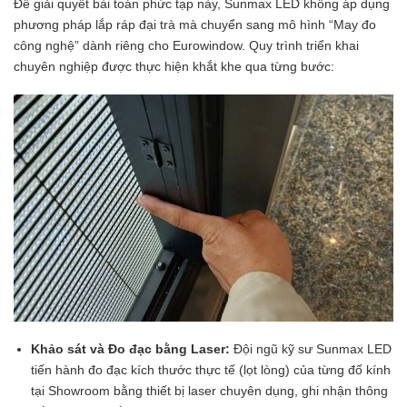
Để giải quyết bài toán phức tạp này, Sunmax LED không áp dụng
phương pháp lắp ráp đại trà mà chuyển sang mô hình “May đo
công nghệ” dành riêng cho Eurowindow. Quy trình triển khai
chuyên nghiệp được thực hiện khắt khe qua từng bước:
Khảo sát và Đo đạc bằng Laser:
Đội ngũ kỹ sư Sunmax LED
tiến hành đo đạc kích thước thực tế (lọt lòng) của từng đố kính
tại Showroom bằng thiết bị laser chuyên dụng, ghi nhận thông