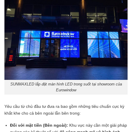
SUNMAXLED lắp đặt màn hình LED trong suốt tại showroom của
Eurowindow
Yêu cầu từ chủ đầu tư đưa ra bao gồm những tiêu chuẩn cực kỳ
khắt khe cho cả bên ngoài lẫn bên trong:
Đối với mặt tiền (Bên ngoài):
Khu vực này cần một giải pháp