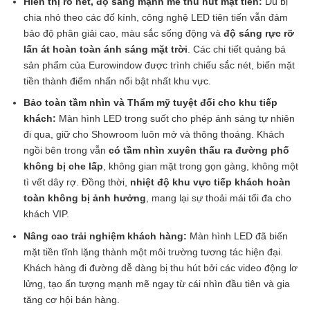
Hiển thị rõ nét, độ sáng mạnh mẽ thu hút mặt tiền:
Dù bị
chia nhỏ theo các đố kính, công nghệ LED tiên tiến vẫn đảm
bảo độ phân giải cao, màu sắc sống động và
độ sáng rực rỡ
lấn át hoàn toàn ánh sáng mặt trời
. Các chi tiết quảng bá
sản phẩm của Eurowindow được trình chiếu sắc nét, biến mặt
tiền thành điểm nhấn nổi bật nhất khu vực.
Bảo toàn tầm nhìn và Thẩm mỹ tuyệt đối cho khu tiếp
khách:
Màn hình LED trong suốt cho phép ánh sáng tự nhiên
đi qua, giữ cho Showroom luôn mở và thông thoáng. Khách
ngồi bên trong vẫn
có tầm nhìn xuyên thấu ra đường phố
không bị che lấp
, không gian mặt trong gọn gàng, không một
tì vết dây rợ. Đồng thời,
nhiệt độ khu vực tiếp khách hoàn
toàn không bị ảnh hưởng
, mang lại sự thoải mái tối đa cho
khách VIP.
Nâng cao trải nghiệm khách hàng:
Màn hình LED đã biến
mặt tiền tĩnh lặng thành một môi trường tương tác hiện đại.
Khách hàng đi đường dễ dàng bị thu hút bởi các video động lơ
lửng, tạo ấn tượng mạnh mẽ ngay từ cái nhìn đầu tiên và gia
tăng cơ hội bán hàng.