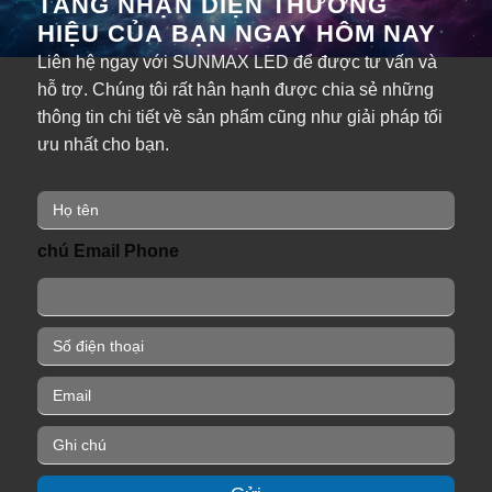
TĂNG NHẬN DIỆN THƯƠNG
HIỆU CỦA BẠN NGAY HÔM NAY
Liên hệ ngay với SUNMAX LED để được tư vấn và
hỗ trợ. Chúng tôi rất hân hạnh được chia sẻ những
thông tin chi tiết về sản phẩm cũng như giải pháp tối
ưu nhất cho bạn.
H
ọ
t
chú Email Phone
ê
n
*
P
h
o
E
n
m
e
a
G
*
i
h
l
i
*