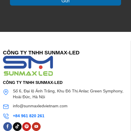
Gửi
c
h
ú
*
CÔNG TY TNHH SUNMAX-LED
CÔNG TY TNHH SUNMAX-LED
Số 6, Đại lộ Ánh Trăng, Khu Đô Thị Anlac Green Symphony,
Hoài Đức, Hà Nội
info@sunmaxledvietnam.com
+84 961 820 261