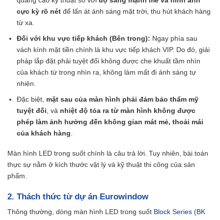
quảng cáo kỹ thuật số với
độ sáng mạnh mẽ và hình ảnh
cực kỳ rõ nét
để lấn át ánh sáng mặt trời, thu hút khách hàng
từ xa.
Đối với khu vực tiếp khách (Bên trong):
Ngay phía sau
vách kính mặt tiền chính là khu vực tiếp khách VIP. Do đó, giải
pháp lắp đặt phải tuyệt đối không được che khuất tầm nhìn
của khách từ trong nhìn ra, không làm mất đi ánh sáng tự
nhiên.
Đặc biệt,
mặt sau của màn hình phải đảm bảo thẩm mỹ
tuyệt đối
, và
nhiệt độ tỏa ra từ màn hình không được
phép làm ảnh hưởng đến không gian mát mẻ, thoải mái
của khách hàng
.
Màn hình LED trong suốt chính là câu trả lời. Tuy nhiên, bài toán
thực sự nằm ở kích thước vật lý và kỹ thuật thi công của sản
phẩm.
2. Thách thức từ dự án Eurowindow
Thông thường, dòng màn hình LED trong suốt
Block Series (BK