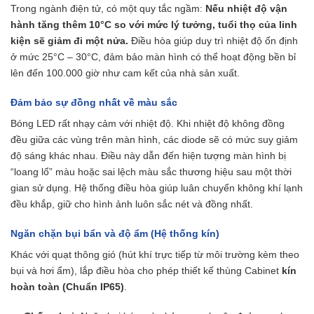
Trong ngành điện tử, có một quy tắc ngầm:
Nếu nhiệt độ vận
hành tăng thêm 10°C so với mức lý tưởng, tuổi thọ của linh
kiện sẽ giảm đi một nửa.
Điều hòa giúp duy trì nhiệt độ ổn định
ở mức 25°C – 30°C, đảm bảo màn hình có thể hoạt động bền bỉ
lên đến 100.000 giờ như cam kết của nhà sản xuất.
Đảm bảo sự đồng nhất về màu sắc
Bóng LED rất nhạy cảm với nhiệt độ. Khi nhiệt độ không đồng
đều giữa các vùng trên màn hình, các diode sẽ có mức suy giảm
độ sáng khác nhau. Điều này dẫn đến hiện tượng màn hình bị
“loang lổ” màu hoặc sai lệch màu sắc thương hiệu sau một thời
gian sử dụng. Hệ thống điều hòa giúp luân chuyển không khí lạnh
đều khắp, giữ cho hình ảnh luôn sắc nét và đồng nhất.
Ngăn chặn bụi bẩn và độ ẩm (Hệ thống kín)
Khác với quạt thông gió (hút khí trực tiếp từ môi trường kèm theo
bụi và hơi ẩm), lắp điều hòa cho phép thiết kế thùng Cabinet
kín
hoàn toàn (Chuẩn IP65)
.