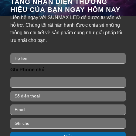
TĂNG NHẬN DIỆN THƯƠNG
HIỆU CỦA BẠN NGAY HÔM NAY
Liên hệ ngay với SUNMAX LED để được tư vấn và
hỗ trợ. Chúng tôi rất hân hạnh được chia sẻ những
thông tin chi tiết về sản phẩm cũng như giải pháp tối
ưu nhất cho bạn.
H
ọ
t
Ghi Phone chú
ê
n
*
P
h
o
E
n
m
e
a
G
*
i
h
l
i
*