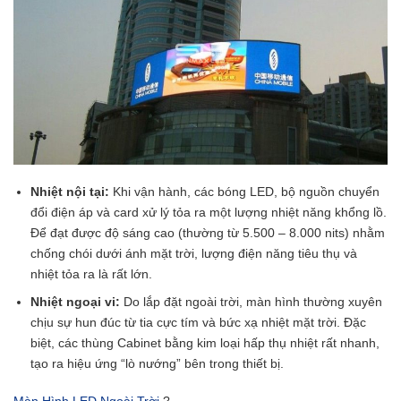
Nhiệt nội tại:
Khi vận hành, các bóng LED, bộ nguồn chuyển
đổi điện áp và card xử lý tỏa ra một lượng nhiệt năng khổng lồ.
Để đạt được độ sáng cao (thường từ 5.500 – 8.000 nits) nhằm
chống chói dưới ánh mặt trời, lượng điện năng tiêu thụ và
nhiệt tỏa ra là rất lớn.
Nhiệt ngoại vi:
Do lắp đặt ngoài trời, màn hình thường xuyên
chịu sự hun đúc từ tia cực tím và bức xạ nhiệt mặt trời. Đặc
biệt, các thùng Cabinet bằng kim loại hấp thụ nhiệt rất nhanh,
tạo ra hiệu ứng “lò nướng” bên trong thiết bị.
Màn Hình LED Ngoài Trời
?