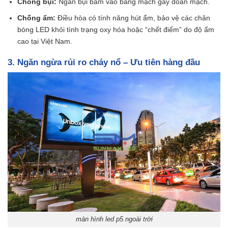
Chống bụi:
Ngăn bụi bám vào bảng mạch gây đoản mạch.
Chống ẩm:
Điều hòa có tính năng hút ẩm, bảo vệ các chân
bóng LED khỏi tình trạng oxy hóa hoặc “chết điểm” do độ ẩm
cao tại Việt Nam.
3. Ngăn ngừa rủi ro cháy nổ – Ưu tiên hàng đầu
màn hình led p5 ngoài trời