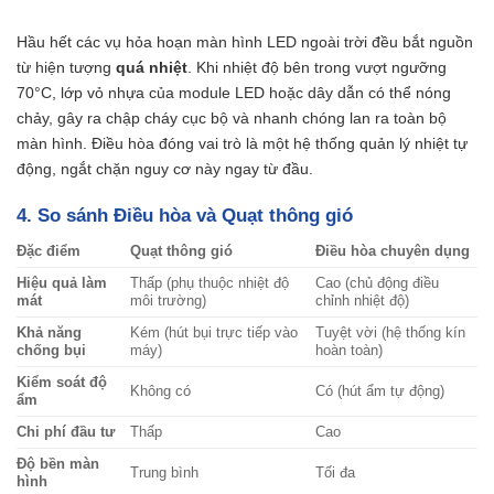
Hầu hết các vụ hỏa hoạn màn hình LED ngoài trời đều bắt nguồn
từ hiện tượng
quá nhiệt
. Khi nhiệt độ bên trong vượt ngưỡng
70°C, lớp vỏ nhựa của module LED hoặc dây dẫn có thể nóng
chảy, gây ra chập cháy cục bộ và nhanh chóng lan ra toàn bộ
màn hình. Điều hòa đóng vai trò là một hệ thống quản lý nhiệt tự
động, ngắt chặn nguy cơ này ngay từ đầu.
4. So sánh Điều hòa và Quạt thông gió
Đặc điểm
Quạt thông gió
Điều hòa chuyên dụng
Hiệu quả làm
Thấp (phụ thuộc nhiệt độ
Cao (chủ động điều
mát
môi trường)
chỉnh nhiệt độ)
Khả năng
Kém (hút bụi trực tiếp vào
Tuyệt vời (hệ thống kín
chống bụi
máy)
hoàn toàn)
Kiểm soát độ
Không có
Có (hút ẩm tự động)
ẩm
Chi phí đầu tư
Thấp
Cao
Độ bền màn
Trung bình
Tối đa
hình