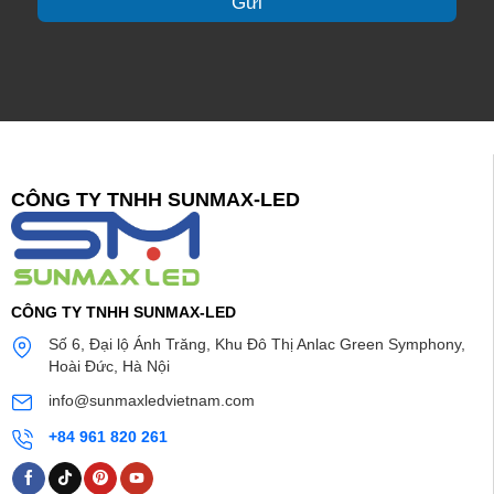
Gửi
c
h
ú
*
CÔNG TY TNHH SUNMAX-LED
CÔNG TY TNHH SUNMAX-LED
Số 6, Đại lộ Ánh Trăng, Khu Đô Thị Anlac Green Symphony,
Hoài Đức, Hà Nội
info@sunmaxledvietnam.com
+84 961 820 261