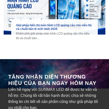
Giải pháp hiển thị màn hình LCD quảng cáo cho siêu thị
và chuỗi bán lẻ mới nhất 2026
Khám phá giải pháp màn hình LCD quảng cáo cho siêu
thị và chuỗi bán...
TĂNG NHẬN DIỆN THƯƠNG
HIỆU CỦA BẠN NGAY HÔM NAY
Liên hệ ngay với SUNMAX LED để được tư vấn và
hỗ trợ. Chúng tôi rất hân hạnh được chia sẻ những
thông tin chi tiết về sản phẩm cũng như giải pháp tối
ưu nhất cho bạn.