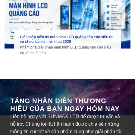
Giải pháp hiển thị màn hình LCD quảng cáo cho siêu thị
và chuỗi bán lẻ mới nhất 2026
Khám phá giải pháp màn hình LCD quảng cáo cho siêu
thị và chuỗi bán...
TĂNG NHẬN DIỆN THƯƠNG
HIỆU CỦA BẠN NGAY HÔM NAY
Liên hệ ngay với SUNMAX LED để được tư vấn và
hỗ trợ. Chúng tôi rất hân hạnh được chia sẻ những
thông tin chi tiết về sản phẩm cũng như giải pháp tối