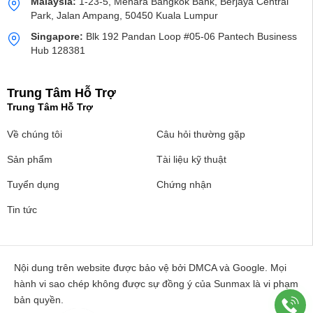
Malaysia:
1-23-5, Menara Bangkok Bank, Berjaya Central
Park, Jalan Ampang, 50450 Kuala Lumpur
Singapore:
Blk 192 Pandan Loop #05-06 Pantech Business
Hub 128381
Trung Tâm Hỗ Trợ
Trung Tâm Hỗ Trợ
Về chúng tôi
Câu hỏi thường gặp
Sản phẩm
Tài liệu kỹ thuật
Tuyển dụng
Chứng nhận
Tin tức
Nội dung trên website được bảo vệ bởi DMCA và Google. Mọi
hành vi sao chép không được sự đồng ý của Sunmax là vi phạm
bản quyền.