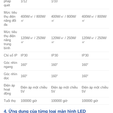
pháp
1/12
1/10
quét
Mức tiêu
thụ điện
400W/㎡ / 800W/
400W/㎡ / 800W/
400W/㎡ / 800W/
năng đối
㎡
㎡
㎡
đa
Mức tiêu
thụ điện
120W/㎡ / 250W/
120W/㎡ / 250W/
120W/㎡ / 250W/
năng
㎡
㎡
㎡
trung
bình
Chỉ số IP
IP30
IP30
IP30
Góc nhìn
160°
160°
160°
ngang
Góc nhìn
160°
160°
160°
dọc
Điện áp
Điện áp một chiều
Điện áp một chiều
Điện áp một chiều
hoạt
5V
5V
5V
động
Tuổi thọ
100000 giờ
100000 giờ
100000 giờ
4. Ứng dụng của từng loại màn hình LED