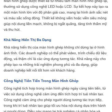
Màn hình ghép được thiết kế từ nhiều tấm màn hình nhỏ ghép lại,
thường sử dụng công nghệ LED hoặc LCD. Sự kết hợp này tạo ra
một màn hình lớn với độ phân giải cao, mang lại hình ảnh sắc nét
và màu sắc sống động. Thiết kế không viền hoặc viền siêu mỏng
giúp nội dung liền mạch, không bị ngắt quãng, tăng tính thẩm mỹ
và thu hút.
Khả Năng Hiển Thị Đa Dạng
Khả năng hiển thị của màn hình ghép không chỉ dừng lại ở hình
ảnh tĩnh. Các doanh nghiệp có thể phát video, trình chiếu dữ liệu
động, và thậm chí là các ứng dụng tương tác. Khả năng này cho
phép tạo ra những trải nghiệm phong phú và đa dạng, giúp
doanh nghiệp kết nối tốt hơn với khách hàng.
Công Nghệ Tiên Tiến Trong Màn Hình Ghép
Công nghệ tích hợp trong màn hình ghép ngày càng tiên tiến, từ
việc sử dụng công nghệ cảm ứng đến tích hợp trí tuệ nhân tạo.
Công nghệ cảm ứng cho phép người dùng tương tác trực tiếp,
trong khi trí tuệ nhân tạo giúp tối ưu hóa nội dung dựa trên hành
vi người dùng. Điều này mang lại trải nghiệm cá nhân hóa và