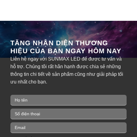
TĂNG NHẬN DIỆN THƯƠNG
HIỆU CỦA BẠN NGAY HÔM NAY
Liên hệ ngay với SUNMAX LED để được tư vấn và
hỗ trợ. Chúng tôi rất hân hạnh được chia sẻ những
thông tin chi tiết về sản phẩm cũng như giải pháp tối
ưu nhất cho bạn.
H
ọ
t
P
ê
h
n
o
E
*
n
m
e
a