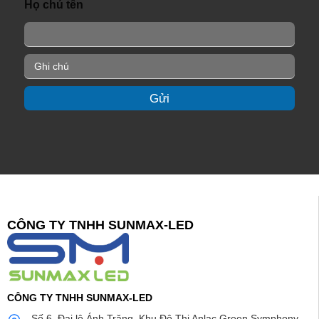
Họ chú tên
*
i
l
*
G
h
i
Gửi
c
h
ú
*
CÔNG TY TNHH SUNMAX-LED
CÔNG TY TNHH SUNMAX-LED
Số 6, Đại lộ Ánh Trăng, Khu Đô Thị Anlac Green Symphony,