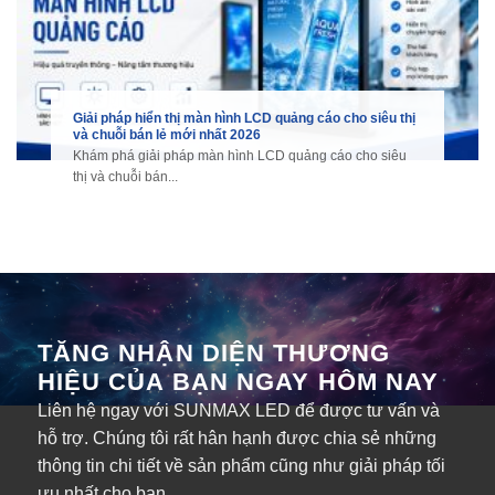
Giải pháp hiển thị màn hình LCD quảng cáo cho siêu thị
và chuỗi bán lẻ mới nhất 2026
Khám phá giải pháp màn hình LCD quảng cáo cho siêu
thị và chuỗi bán...
TĂNG NHẬN DIỆN THƯƠNG
HIỆU CỦA BẠN NGAY HÔM NAY
Liên hệ ngay với SUNMAX LED để được tư vấn và
hỗ trợ. Chúng tôi rất hân hạnh được chia sẻ những
thông tin chi tiết về sản phẩm cũng như giải pháp tối
ưu nhất cho bạn.