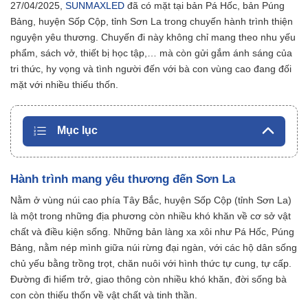
27/04/2025,
SUNMAXLED
đã có mặt tại bản Pá Hốc, bản Púng
Bảng, huyện Sốp Cộp, tỉnh Sơn La trong chuyến hành trình thiện
nguyện yêu thương. Chuyến đi này không chỉ mang theo nhu yếu
phẩm, sách vở, thiết bị học tập,… mà còn gửi gắm ánh sáng của
tri thức, hy vọng và tình người đến với bà con vùng cao đang đối
mặt với nhiều thiếu thốn.
Mục lục
Hành trình mang yêu thương đến Sơn La
Nằm ở vùng núi cao phía Tây Bắc, huyện Sốp Cộp (tỉnh Sơn La)
là một trong những địa phương còn nhiều khó khăn về cơ sở vật
chất và điều kiện sống. Những bản làng xa xôi như Pá Hốc, Púng
Bảng, nằm nép mình giữa núi rừng đại ngàn, với các hộ dân sống
chủ yếu bằng trồng trọt, chăn nuôi với hình thức tự cung, tự cấp.
Đường đi hiểm trở, giao thông còn nhiều khó khăn, đời sống bà
con còn thiếu thốn về vật chất và tinh thần.