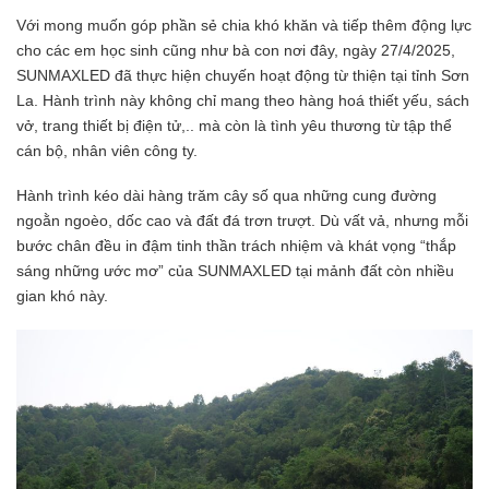
Với mong muốn góp phần sẻ chia khó khăn và tiếp thêm động lực
cho các em học sinh cũng như bà con nơi đây, ngày 27/4/2025,
SUNMAXLED đã thực hiện chuyến hoạt động từ thiện tại tỉnh Sơn
La. Hành trình này không chỉ mang theo hàng hoá thiết yếu, sách
vở, trang thiết bị điện tử,.. mà còn là tình yêu thương từ tập thể
cán bộ, nhân viên công ty.
Hành trình kéo dài hàng trăm cây số qua những cung đường
ngoằn ngoèo, dốc cao và đất đá trơn trượt. Dù vất vả, nhưng mỗi
bước chân đều in đậm tinh thần trách nhiệm và khát vọng “thắp
sáng những ước mơ” của SUNMAXLED tại mảnh đất còn nhiều
gian khó này.