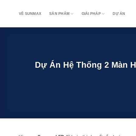
Bỏ
qua
VỀ SUNMAX
SẢN PHẨM
GIẢI PHÁP
DỰ ÁN
nội
dung
Dự Án Hệ Thống 2 Màn Hì