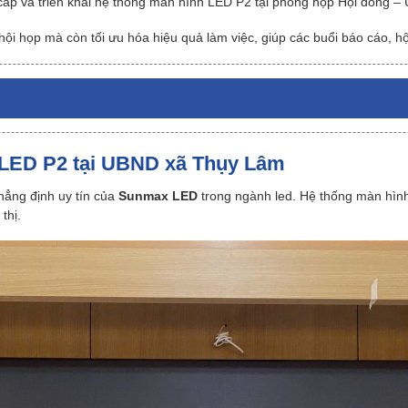
cấp và triển khai hệ thống màn hình LED P2 tại phòng họp Hội đồng 
ội họp mà còn tối ưu hóa hiệu quả làm việc, giúp các buổi báo cáo, hộ
 LED P2 tại UBND xã Thụy Lâm
ẳng định uy tín của
Sunmax LED
trong ngành led. Hệ thống màn hình 
thị.