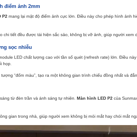
ách điểm ảnh 2mm
D P2
mang lại mật độ điểm ảnh cực lớn. Điều này cho phép hình ảnh hiển
o chi tiết đều được tái hiện sắc sảo, không bị vỡ ảnh, giúp người xem
ợng sọc nhiễu
odule LED chất lượng cao với tần số quét (refresh rate) lớn. Điều n
i họp.
 tượng “đốm màu”, tạo ra một không gian trình chiếu đồng nhất và đẳn
áng từ đèn trần và ánh sáng tự nhiên.
Màn hình LED P2
của Sunmax đ
hông gian trong nhà, giúp người xem không bị mỏi mắt hay chói mắt nga