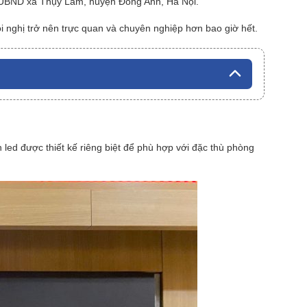
– UBND xã Thụy Lâm, huyện Đông Anh, Hà Nội.
i nghị trở nên trực quan và chuyên nghiệp hơn bao giờ hết.
led được thiết kế riêng biệt để phù hợp với đặc thù phòng