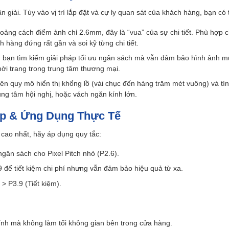
giải. Tùy vào vị trí lắp đặt và cự ly quan sát của khách hàng, bạn có
oảng cách điểm ảnh chỉ 2.6mm, đây là “vua” của sự chi tiết. Phù hợp
hàng đứng rất gần và soi kỹ từng chi tiết.
bạn tìm kiếm giải pháp tối ưu ngân sách mà vẫn đảm bảo hình ảnh mư
ời trang trong trung tâm thương mại.
iên quy mô hiển thị khổng lồ (vài chục đến hàng trăm mét vuông) và tín
ng tâm hội nghị, hoặc vách ngăn kính lớn.
ợp & Ứng Dụng Thực Tế
 cao nhất, hãy áp dụng quy tắc:
ân sách cho Pixel Pitch nhỏ (P2.6).
để tiết kiệm chi phí nhưng vẫn đảm bảo hiệu quả từ xa.
> P3.9 (Tiết kiệm).
ính mà không làm tối không gian bên trong cửa hàng.