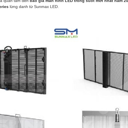
và quan tâm đến
báo giá màn hình LED trong suốt mới nhất năm 2
eries
lừng danh từ Sunmax LED.