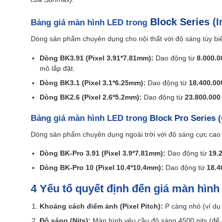
Block Series
(I
Bảng giá màn hình LED trong
Dòng sản phẩm chuyên dụng cho nội thất với độ sáng tùy biế
Dòng BK3.91 (Pixel 3.91*7.81mm):
Dao động từ
8.000.0
mô lắp đặt.
Dòng BK3.1 (Pixel 3.1*6.25mm):
Dao động từ
18.400.00
Dòng BK2.6 (Pixel 2.6*5.2mm):
Dao động từ
23.800.000
Bảng giá màn hình LED trong
Block Pro Series
(
Dòng sản phẩm chuyên dụng ngoài trời với độ sáng cực cao (5
Dòng BK-Pro 3.91 (Pixel 3.9*7.81mm):
Dao động từ
19.
Dòng BK-Pro 10 (Pixel 10.4*10.4mm):
Dao động từ
18.4
4 Yếu tố quyết định đến
giá
màn hình 
Khoảng cách điểm ảnh (Pixel Pitch):
P càng nhỏ (ví dụ
Độ sáng (Nits):
Màn hình yêu cầu độ sáng 4500 nits (để c