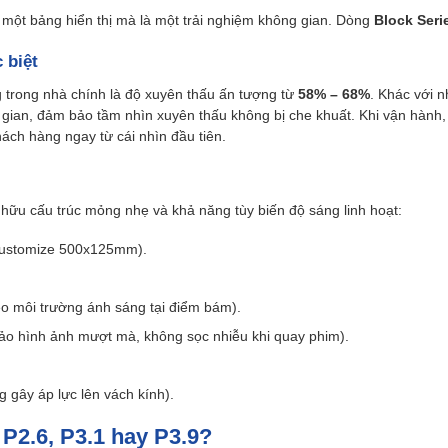
à một bảng hiển thị mà là một trải nghiệm không gian. Dòng
Block Seri
 biệt
 trong nhà chính là độ xuyên thấu ấn tượng từ
58% – 68%
. Khác với 
ian, đảm bảo tầm nhìn xuyên thấu không bị che khuất. Khi vận hành, h
hách hàng ngay từ cái nhìn đầu tiên.
ở hữu cấu trúc mỏng nhẹ và khả năng tùy biến độ sáng linh hoạt:
Customize 500x125mm).
eo môi trường ánh sáng tại điểm bám).
ảo hình ảnh mượt mà, không sọc nhiễu khi quay phim).
 gây áp lực lên vách kính).
P2.6, P3.1 hay P3.9?