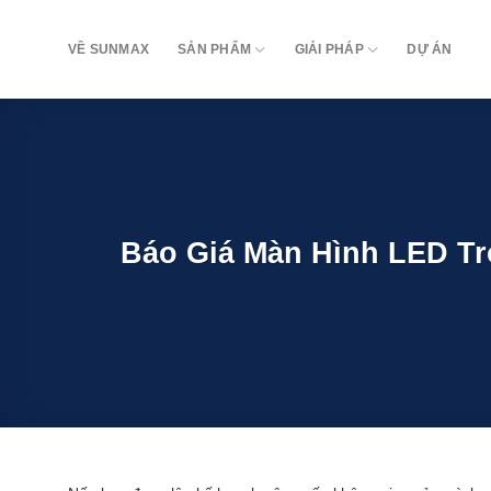
Bỏ
qua
VỀ SUNMAX
SẢN PHẨM
GIẢI PHÁP
DỰ ÁN
nội
dung
Báo Giá Màn Hình LED Tr