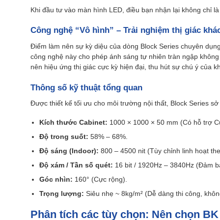
Khi đầu tư vào màn hình LED, điều bạn nhận lại không chỉ l
Công nghệ “Vô hình” – Trải nghiệm thị giác khác
Điểm làm nên sự kỳ diệu của dòng Block Series chuyên dụng
công nghệ này cho phép ánh sáng tự nhiên tràn ngập không g
nên hiệu ứng thị giác cực kỳ hiện đại, thu hút sự chú ý của k
Thông số kỹ thuật tổng quan
Được thiết kế tối ưu cho môi trường nội thất, Block Series s
Kích thước Cabinet:
1000 × 1000 × 50 mm (Có hỗ trợ 
Độ trong suốt:
58% – 68%.
Độ sáng (Indoor):
800 – 4500 nit (Tùy chỉnh linh hoạt th
Độ xám / Tần số quét:
16 bit / 1920Hz – 3840Hz (Đảm b
Góc nhìn:
160° (Cực rộng).
Trọng lượng:
Siêu nhẹ ~ 8kg/m² (Dễ dàng thi công, không
Phân tích các tùy chọn: Nên chọn BK 