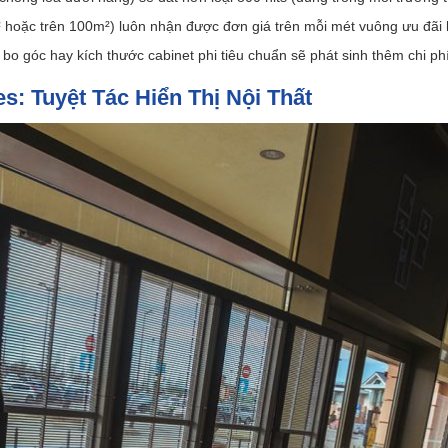
 hoặc trên 100m²) luôn nhận được đơn giá trên mỗi mét vuông ưu đãi hơ
bo góc hay kích thước cabinet phi tiêu chuẩn sẽ phát sinh thêm chi phí
s: Tuyệt Tác Hiển Thị Nội Thất