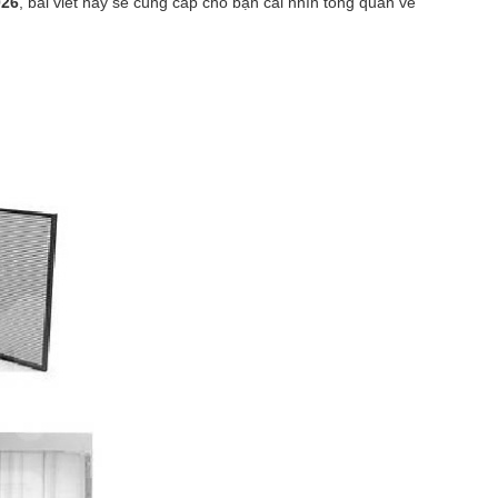
026
, bài viết này sẽ cung cấp cho bạn cái nhìn tổng quan về