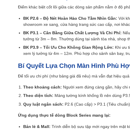
Điểm khác biệt cốt lõi giữa các dòng sản phẩm nằm ở độ phân 
BK P2.6 – Độ Nét Hoàn Hảo Cho Tầm Nhìn Gần:
Với kh
showroom xe sang, cửa hàng trang sức cao cấp, nơi khách 
BK P3.1 – Cân Bằng Giữa Chất Lượng Và Chi Phí:
Nếu 
tưởng từ 3m – 8m. Thường dùng tại sảnh tòa nhà, shop th
BK P3.9 – Tối Ưu Cho Không Gian Rộng Lớn:
Khi ưu t
xem lý tưởng từ 4m – 12m. Phù hợp cho sảnh sân bay, tru
Bí Quyết Lựa Chọn Màn Hình Phù H
Để tối ưu chi phí (như bảng giá đã nêu) mà vẫn đạt hiệu quả
Theo khoảng cách:
Người xem đứng càng gần, hãy chi ng
Theo diện tích:
Mảng tường kính khổng lồ nên dùng P3.9 
Quy luật ngân sách:
P2.6 (Cao cấp) > P3.1 (Tiêu chuẩn) 
Ứng dụng thực tế dòng Block Series mang lại:
Bán lẻ & Mall:
Trình diễn bộ sưu tập mới ngay trên mặt k