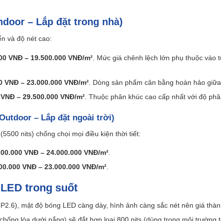
ndoor – Lắp đặt trong nhà)
n và độ nét cao:
00 VNĐ – 19.500.000 VNĐ/m²
. Mức giá chênh lệch lớn phụ thuộc vào t
0 VNĐ – 23.000.000 VNĐ/m²
. Dòng sản phẩm cân bằng hoàn hảo giữa 
 VNĐ – 29.500.000 VNĐ/m²
. Thuộc phân khúc cao cấp nhất với độ phâ
Outdoor – Lắp đặt ngoài trời)
500 nits) chống chọi mọi điều kiện thời tiết:
200.000 VNĐ – 24.000.000 VNĐ/m²
.
00.000 VNĐ – 23.000.000 VNĐ/m²
.
LED trong suốt
 P2.6), mật độ bóng LED càng dày, hình ảnh càng sắc nét nên giá thàn
hống lóa dưới nắng) sẽ đắt hơn loại 800 nits (dùng trong môi trường tố