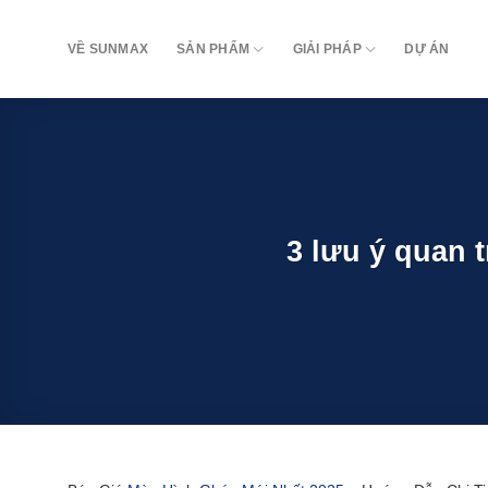
Bỏ
qua
VỀ SUNMAX
SẢN PHẨM
GIẢI PHÁP
DỰ ÁN
nội
dung
3 lưu ý quan 