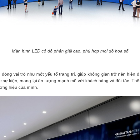
Màn hình LED có độ phân giải cao, phù hợp mọi đồ họa số
đóng vai trò như một yếu tố trang trí, giúp không gian trở nên hiện 
ặc sự kiện, mang lại ấn tượng mạnh mẽ với khách hàng và đối tác. Th
ơng hiệu của mình.